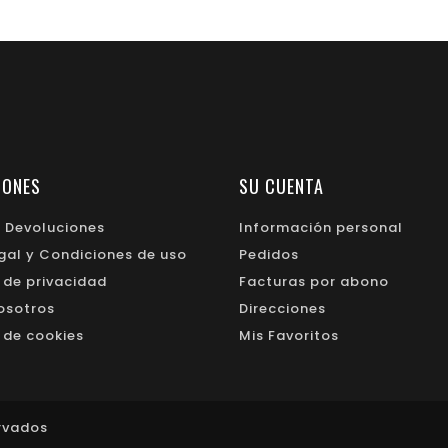
IONES
SU CUENTA
y Devoluciones
Información personal
egal y Condiciones de uso
Pedidos
a de privacidad
Facturas por abono
osotros
Direcciones
a de cookies
Mis Favoritos
ervados