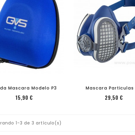
shopping_cart
favorite_border
equalizer
visibility
shopping_cart
favorite_border
equalizer
visibility
nda Mascara Modelo P3
Mascara Particulas +
PRecio
PRec
15,90 €
29,50 €
rando 1-3 de 3 artículo(s)