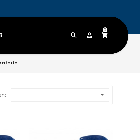
0
G
ratoria

en: