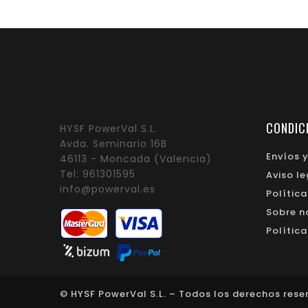
CONDIC
HYSF PowerVal S.L.
Avda. Seminario 16B
Envíos 
46113 - Moncada (Valencia)
Tel:
961301595
Aviso l
info@powerval.es
Polític
Sobre n
Polític
© HYSF PowerVal S.L. – Todos los derechos res