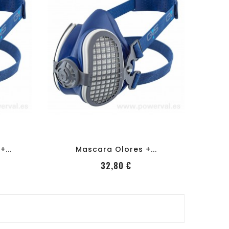
shopping_cart
favorite_border
equalizer
visibility
...
Mascara Olores +...
io
PRecio
32,80 €