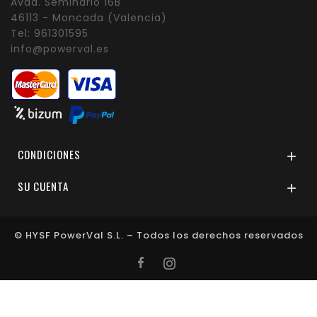
Avda. Seminario 16B
46113 - Moncada (Valencia)
Tel:
961301595
info@powerval.es
CONDICIONES

SU CUENTA

© HYSF PowerVal S.L. – Todos los derechos reservados