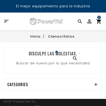
El mejor equipamiento para la industria
0

Inicio
Cianocrilatos
DISCULPE LAS MOLESTIAS.

Buscar de nuevo por lo que necesitaba
CATEGORIES

HYSF PowerVal S.L.