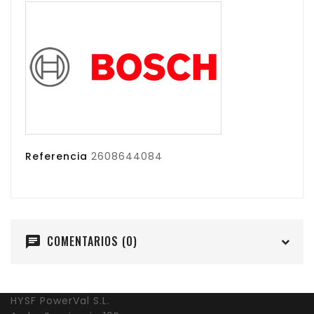
Referencia
2608644084
COMENTARIOS (0)
chat
HYSF PowerVal S.L.