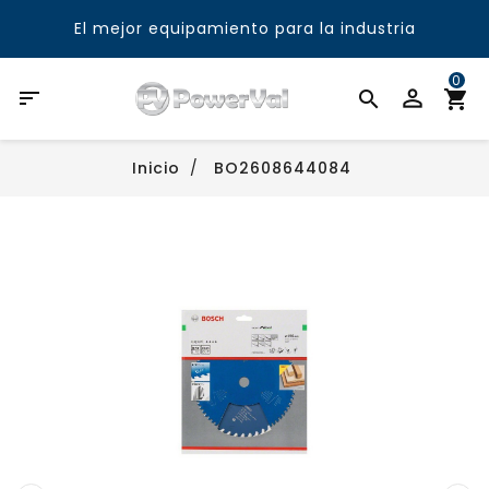
El mejor equipamiento para la industria
0

Inicio
BO2608644084