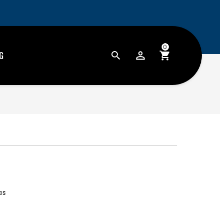
0
G
as