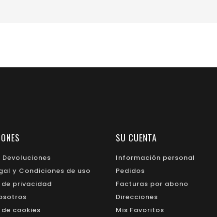
IONES
SU CUENTA
y Devoluciones
Información personal
egal y Condiciones de uso
Pedidos
a de privacidad
Facturas por abono
osotros
Direcciones
a de cookies
Mis Favoritos