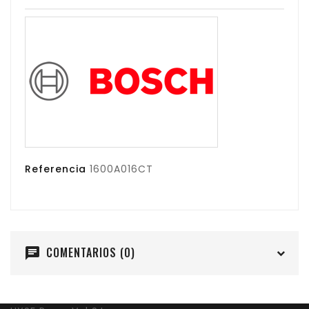
Referencia
1600A016CT
COMENTARIOS (0)
chat